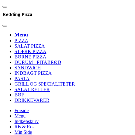
Rødding Pizza
Menu
PIZZA
SALAT PIZZA
STÆRK PIZZA
BØRNE PIZZA
DURUM - PITABRØD
SANDWICH
INDBAGT PIZZA
PASTA
GRILL OG SPECIALITETER
SALAT-RETTER
BØF
DRIKKEVARER
Forside
Menu
Indkøbskurv
Ris & Ros
Min Side