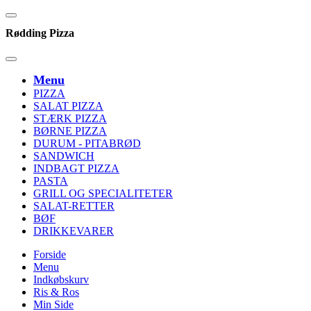
Rødding Pizza
Menu
PIZZA
SALAT PIZZA
STÆRK PIZZA
BØRNE PIZZA
DURUM - PITABRØD
SANDWICH
INDBAGT PIZZA
PASTA
GRILL OG SPECIALITETER
SALAT-RETTER
BØF
DRIKKEVARER
Forside
Menu
Indkøbskurv
Ris & Ros
Min Side