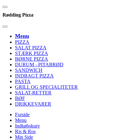
Rødding Pizza
Menu
PIZZA
SALAT PIZZA
STÆRK PIZZA
BØRNE PIZZA
DURUM - PITABRØD
SANDWICH
INDBAGT PIZZA
PASTA
GRILL OG SPECIALITETER
SALAT-RETTER
BØF
DRIKKEVARER
Forside
Menu
Indkøbskurv
Ris & Ros
Min Side