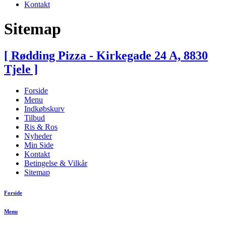
Kontakt
Sitemap
[ Rødding Pizza - Kirkegade 24 A, 8830
Tjele ]
Forside
Menu
Indkøbskurv
Tilbud
Ris & Ros
Nyheder
Min Side
Kontakt
Betingelse & Vilkår
Sitemap
Forside
Menu