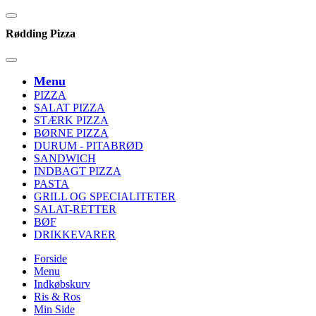
Rødding Pizza
Menu
PIZZA
SALAT PIZZA
STÆRK PIZZA
BØRNE PIZZA
DURUM - PITABRØD
SANDWICH
INDBAGT PIZZA
PASTA
GRILL OG SPECIALITETER
SALAT-RETTER
BØF
DRIKKEVARER
Forside
Menu
Indkøbskurv
Ris & Ros
Min Side